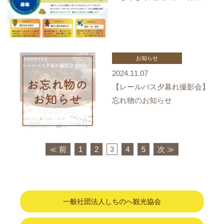
お知らせ
2024.11.07
【レールバス夕暮れ撮影会】
忘れ物のお知らせ
≪ 前
1
2
3
4
5
次 ≫
一般社団法人しちのへ観光協会