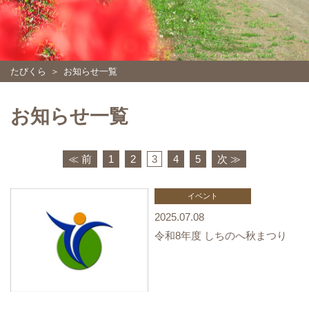
たびくら
お知らせ一覧
お知らせ一覧
≪ 前
1
2
3
4
5
次 ≫
イベント
2025.07.08
令和8年度 しちのへ秋まつり