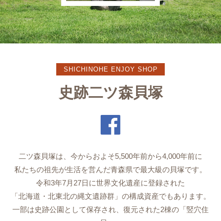
SHICHINOHE ENJOY SHOP
史跡二ツ森貝塚
二ツ森貝塚は、今からおよそ5,500年前から4,000年前に
私たちの祖先が生活を営んだ青森県で最大級の貝塚です。
令和3年7月27日に世界文化遺産に登録された
「北海道・北東北の縄文遺跡群」の構成資産でもあります。
一部は史跡公園として保存され、復元された2棟の「竪穴住