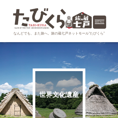
MENU
なんどでも、また旅へ。
旅の蔵七戸ネットモール“たびくら”
世界文化遺産