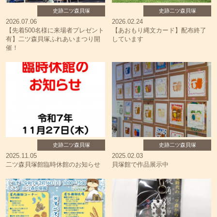
史跡二ツ森貝塚
史跡二ツ森貝塚
2026.07.06
2026.02.24
【先着500名様に来場者プレゼント
【あおもり縄文カード】配布終了
有】二ツ森貝塚ふれあいまつり開
しています
催！
史跡二ツ森貝塚
史跡二ツ森貝塚
2025.11.05
2025.02.03
二ツ森貝塚館臨時休館のお知らせ
貝塚館で作品展示中