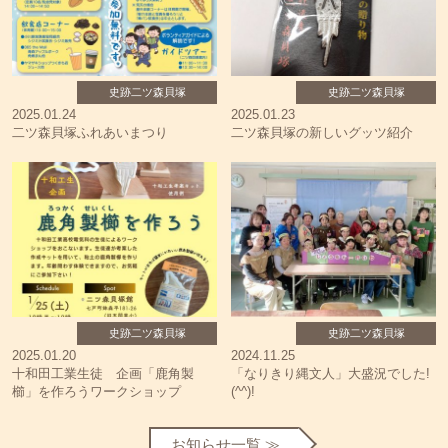
史跡二ツ森貝塚
史跡二ツ森貝塚
2025.01.24
2025.01.23
二ツ森貝塚ふれあいまつり
二ツ森貝塚の新しいグッツ紹介
史跡二ツ森貝塚
史跡二ツ森貝塚
2025.01.20
2024.11.25
十和田工業生徒 企画「鹿角製
「なりきり縄文人」大盛況でした!
櫛」を作ろうワークショップ
(^^)!
お知らせ一覧 ≫