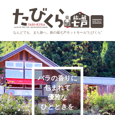
MENU
なんどでも、また旅へ。
旅の蔵七戸ネットモール“たびくら”
バラの香りに
包まれて
優雅な
ひとときを